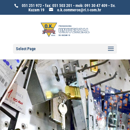
051 251 972 • fax: 051 503 201 • mob: 091 30 47 409 • Sv.
Kuzam 19
o.k.commerce@ri.t-com.hr
Select Page